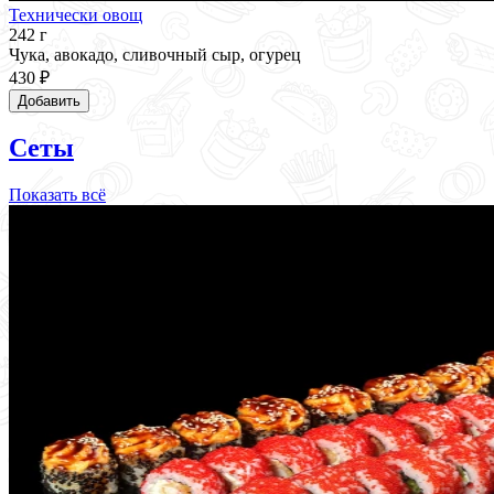
Технически овощ
242 г
Чука, авокадо, сливочный сыр, огурец
430 ₽
Добавить
Сеты
Показать всё