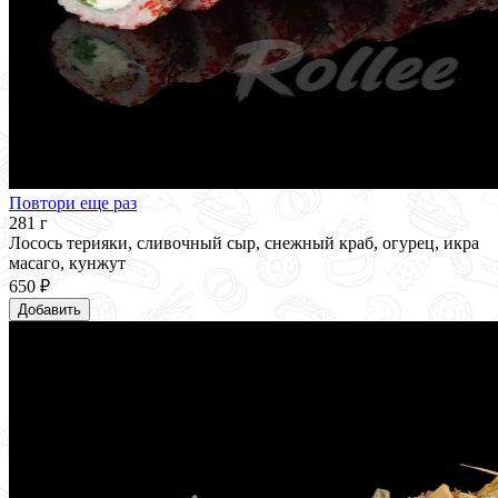
Повтори еще раз
281 г
Лосось терияки, сливочный сыр, снежный краб, огурец, икра
масаго, кунжут
650 ₽
Добавить