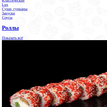
Классические
Lux
Суши, гунканы
Закуски
Соусы
Роллы
Показать всё