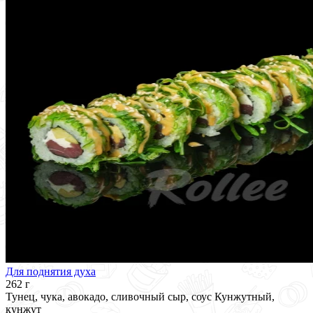
Для поднятия духа
262 г
Тунец, чука, авокадо, сливочный сыр, соус Кунжутный,
кунжут