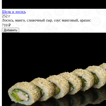
Шелк и лосось
252 г
Лосось, манго, сливочный сыр, соус манговый, арахис
710 ₽
Добавить