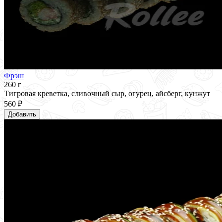
Фрэш
260 г
Тигровая креветка, сливочный сыр, огурец, айсберг, кунжут
560 ₽
Добавить