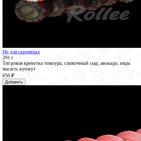
Не для скромных
291 г
Тигровая креветка темпура, сливочный сыр, авокадо, икра
масаго, кунжут
650 ₽
Добавить