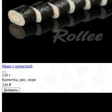
Маки с креветкой
120 г
Креветка, рис, нори
330 ₽
Добавить