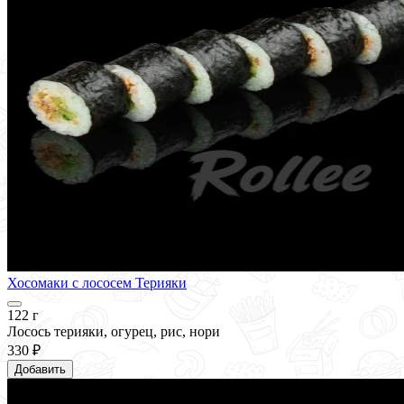
Хосомаки с лососем Терияки
122 г
Лосось терияки, огурец, рис, нори
330 ₽
Добавить