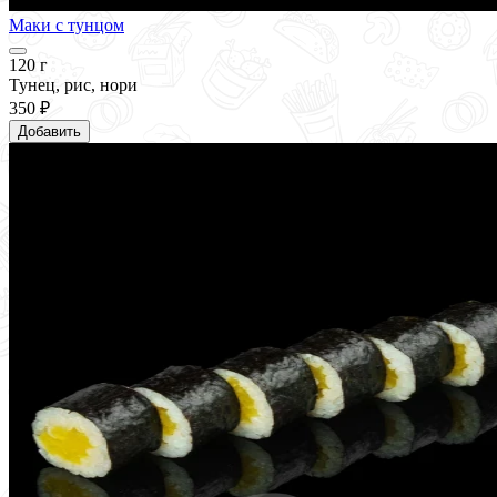
Маки с тунцом
120 г
Тунец, рис, нори
350 ₽
Добавить