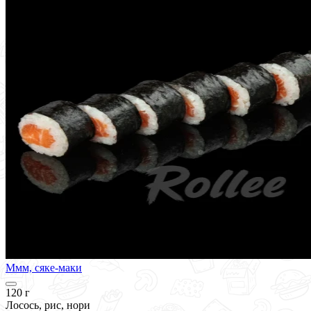
Ммм, сяке-маки
120 г
Лосось, рис, нори