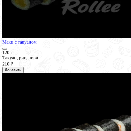
Маки с такуаном
120 г
Такуан, рис, нори
210 ₽
Добавить