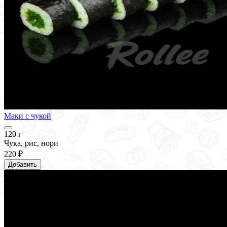
Маки с чукой
120 г
Чука, рис, нори
220 ₽
Добавить