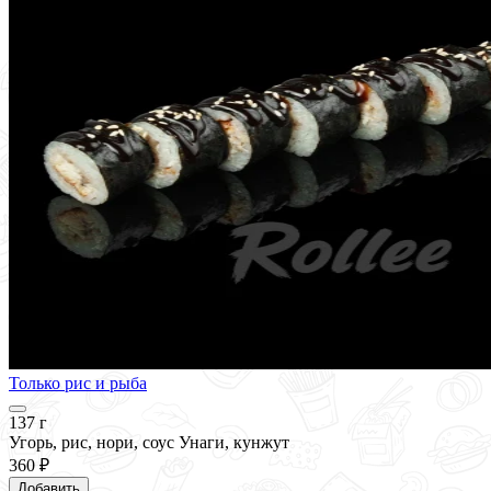
Только рис и рыба
137 г
Угорь, рис, нори, соус Унаги, кунжут
360 ₽
Добавить