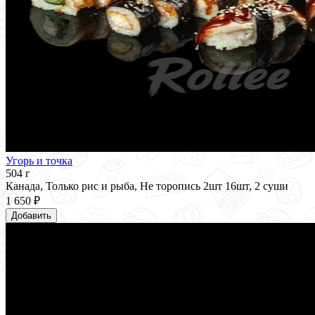
Угорь и точка
504 г
Канада, Только рис и рыба, Не торопись 2шт 16шт, 2 суши
1 650 ₽
Добавить